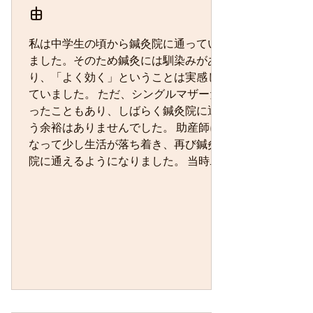
由
私は中学生の頃から鍼灸院に通ってい
ました。そのため鍼灸には馴染みがあ
り、「よく効く」ということは実感し
ていました。 ただ、シングルマザーだ
ったこともあり、しばらく鍼灸院に通
う余裕はありませんでした。 助産師に
なって少し生活が落ち着き、再び鍼灸
院に通えるようになりました。 当時の
私は助産師になったばかりで、休みの
たびに助産院へ研修に行っていまし
た。 そこで、ある鍼灸師の先生と出会
いました。 その先生が助産師の先生
に、 「この方は産ませる方向？ 産ませ
ない方向？」 と尋ねていたのです。 私
はその会話を聞いて、とても驚きまし
た。 病院やクリニックでは、陣痛を進
ませたり止めたりするのは薬で行うの