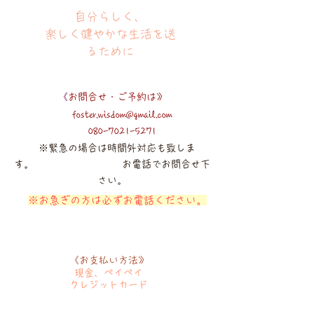
​​自分らしく、
楽しく健やかな生活を送
るために
《
お問合せ・ご予約は》
foster.wisdom@gmail.com
080-7021-5271
​ ※緊急の場合は時間外対応も致しま
す。
​
お電話でお問合せ下
さい。
​
※お急ぎの方は必ずお電話ください。
《お支払い方法》
​現金、ペイペイ
クレジットカード​