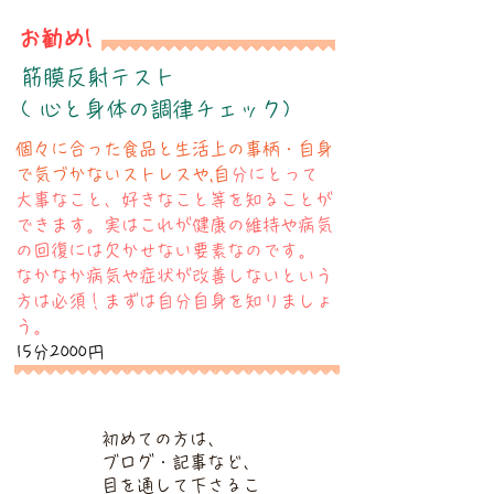
お勧め!
​筋膜反射テスト
( 心と身体の調律チェック)
​個々に合った食品と生活上の事柄・自身
で気づかないストレスや,自
分にとって
大事なこと、好きなこと等を知ることが
できます。実はこれが健康の維持や病気
の回復には欠かせない要素なのです。
​なかなか病気や症状が改善しないという
方は必須！まずは自分自身を知りましょ
う。
15分2000円
初めての方は、
ブログ・記事など、
目を通して下さるこ