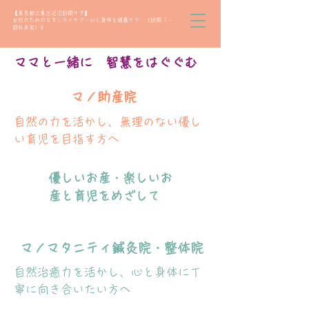
【東京都江東区近辺訪問ケア】
女性のためのマタニティケア・心と身体を健康ケア 《訪問（一
部外来有）》
​ママと一緒に 智慧をはぐぐむ
マノ助産院
​自然の力を活かし、無理のない優し
い育児を目指す方へ
​優しいお産・楽しいお
産と育児をめざして
マノマタニティ鍼灸院・整体院​
自然治癒力を活かし、心と身体に丁
寧に向き合いたい方へ