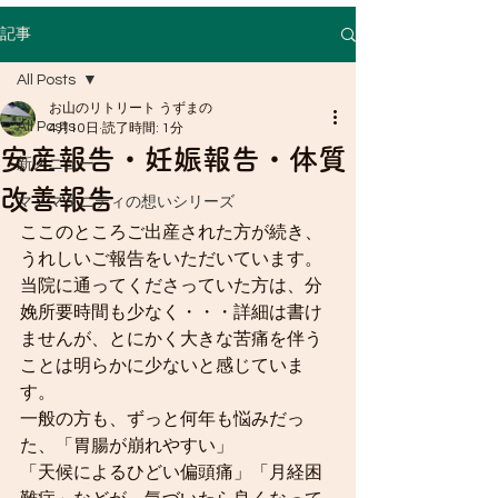
たら、赤ちゃんに優しいオイルで脊柱
をマッサージします。 産後間もないお
記事
子さん（寝返りをうつ前まで）は、赤
All Posts
ちゃんと一緒の来院が可能です。 赤ち
ゃんはお母さんの身体から生まれてく
お山のリトリート うずまの
All Posts
4月10日
読了時間: 1分
る時に、首や背骨に大変な負担をかか
安産報告・妊娠報告・体質
ります。特に助産院のような自然なお
新メニュー
産ではなく、「早く出させる！」こと
改善報告
マノマタニティの想いシリーズ
を重視する病院・クリニックのお産で
ここのところご出産された方が続き、
は、背中や首に歪みができてしまうこ
うれしいご報告をいただいています。
とがあります。そのまま成長してしま
当院に通ってくださっていた方は、分
うと、学童・思春期ごろに様々な不調
娩所要時間も少なく・・・詳細は書け
として現れてしまうことがあります。
ませんが、とにかく大きな苦痛を伴う
自律神経、中枢神経系のトラブル（発
ことは明らかに少ないと感じていま
達障害・統合失調症・てんかん）やメ
す。
ンタルの不調、女の子では思春期に発
一般の方も、ずっと何年も悩みだっ
症する側弯症もそれが一因となってい
た、「胃腸が崩れやすい」
る可能性があるのです。 産後乳児期に
「天候によるひどい偏頭痛」「月経困
適切なマッサージを行っておくと、そ