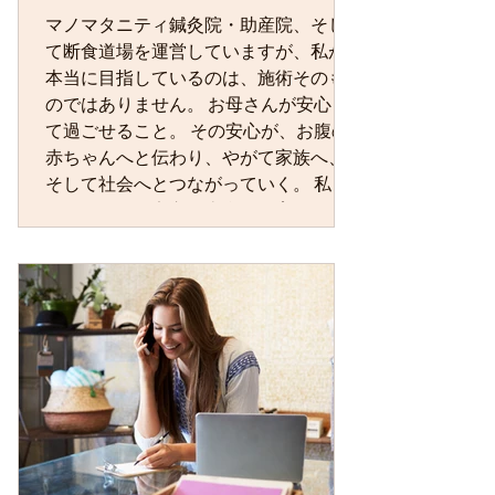
い占めていました半分はキラキラした
マノマタニティ鍼灸院・助産院、そし
歓びでしたが）。 ですから「楽しい」
て断食道場を運営していますが、私が
「気持ちいい」という言葉に本当に驚
本当に目指しているのは、施術そのも
かされたのです。 また、お産の時にど
のではありません。 お母さんが安心し
んな経験や思いをしたかによって、そ
て過ごせること。 その安心が、お腹の
の後の子育てが変わってくるというこ
赤ちゃんへと伝わり、やがて家族へ、
とを知り、...
そして社会へとつながっていく。 私
は、そんな「安心の土台」を育むお手
伝いをしたいと考えています。 東洋医
学では、心と身体は切り離せないもの
と考えます。 身体に触れると、その方
の緊張や疲れだけでなく、不安やスト
レスを感じることもあります。 だから
といって、「良い・悪い」と判断した
いわけではありません。 その方が「ほ
っとできる場所」でありたい。 その思
いを大切にしながら、鍼灸や整体、乳
房ケアを行っています。 施術だけでは