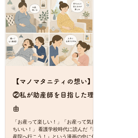
が当たり前です。 それを鍼灸で行おう
としている。 しかも、そのやり取りは
特別な話ではなく、ごく自然な会話で
した。 「鍼灸って、そんなことまでで
きるの？」 その時、初めて鍼灸師とい
う仕事に興味を持ちました。 とはい
え、当時は 「360以上もあるツボを覚
えるなんて無理！しんどすぎるわ。」
と思い、鍼灸師になろうとまでは考え
ていませんでした。 その後、東日本大
【マノマタニティの想い】
震災が起こ
②私が助産師を目指した理
由
「お産って楽しい！」「お産って気持
ちいい！」 看護学校時代に読んだ『助
産院へ行こう！』という漫画の中に何