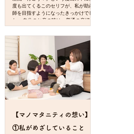
度も出てくるこのセリフが、私が助産
師を目指すようになったきっかけでし
た。 自分のお産の時は、普通の産婦人
科でした。妊娠中の生活指導などはな
く、当時は若かったこともあり、妊娠
中は不安でいっぱいでした。そして、
お産は本当に痛くて、 「二度と産むも
んか！いくら命を産むにしても、神様
（がいるとしたら）は間違ってい
る！」 と、分娩台の上で思ったのを今
でも覚えています。 それから15年後、
あるきっかけで看護学校に進学しまし
た。そこでちょっと苦手だった「母
性」という教科の先生から、たまたま
『助産院へ行こう！』という漫画を借
りて読み、あのインパクトのあるセリ
【マノマタニティの想い】
フに出会ったのです。 自分のお産への
①私がめざしていること
印象は「痛い」という印象が半分くら