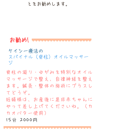
とをお勧めします。
お勧め!
ケイシー療法の
スパイナル（脊柱）オイルマッサー
ジ
脊柱の凝り・ゆがみを特別なオイル
マッサージで整え、自律神経を整え
ます。鍼灸・整体の施術にプラスし
てどうぞ。
妊婦様は、お産後に是非赤ちゃんに
やって差し上げてくださいね。（カ
カオバター使用）
15分 2000円