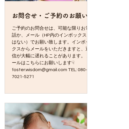
なく、お身体の状態に合わせて、食事
や衣服、運動など、毎日の暮らしにつ
お問合せ・ご予約のお願い
いても一緒に考え、安心して過ごせる
ようお手伝いしています。 鍼灸には、
ご予約のお問合せは、可能な限りお電
身体が本来持っている力を引き出すお
話か、メール（HP内のインボックスで
手伝いをする力があります。 身体が元
はない）でお願い致します。インボッ
気になると、不思議と心にも余裕が生
クスからメールをいただきますと、返
まれることがあります。 身体がつらい
信が大幅に遅れることがあります。 メ
ときも、心が疲れてしまったとき
ールはこちらにお願いします☟
も・・・。...
foster.wisdom@gmail.com TEL: 080-
7021-5271