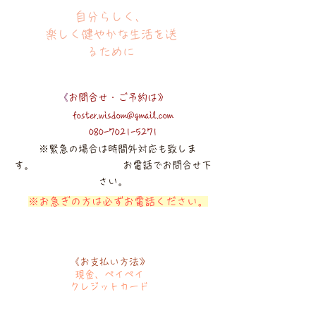
​​自分らしく、
楽しく健やかな生活を送
るために
《
お問合せ・ご予約は》
foster.wisdom@gmail.com
080-7021-5271
​ ※緊急の場合は時間外対応も致しま
す。
​
お電話でお問合せ下
さい。
​
※お急ぎの方は必ずお電話ください。
《お支払い方法》
​現金、ペイペイ
クレジットカード​