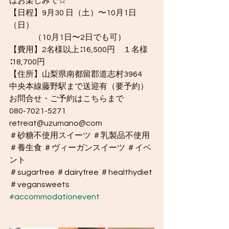
はお楽しみで☆
れらの発症が抑えられる、あるいは軽
【日程】9月30 日（土）〜10月1日
減できるのです。 赤ちゃんの時から行
（日）
いますから、その効果は比較
　　　（10月1日〜2日でも可）
【費用】2名様以上∶16,500円　１名様 
∶18,700円
【住所】山梨県南都留郡道志村3964
中央本線藤野駅まで送迎有（要予約）
お問合せ・ご予約はこちらまで
080-7021-5271　
retreat@uzumano@com
＃砂糖不使用スイーツ ＃乳製品不使用 
＃養生食 ＃ヴィーガンスイーツ ＃イベ
ント
＃sugarfree ＃dairyfree ＃healthydiet 
＃vegansweets 
#accommodationevent