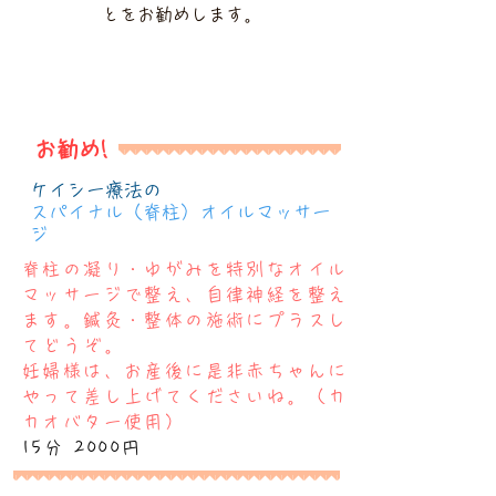
とをお勧めします。
お勧め!
ケイシー療法の
スパイナル（脊柱）オイルマッサー
ジ
脊柱の凝り・ゆがみを特別なオイル
マッサージで整え、自律神経を整え
ます。鍼灸・整体の施術にプラスし
てどうぞ。
妊婦様は、お産後に是非赤ちゃんに
やって差し上げてくださいね。（カ
カオバター使用）
15分 2000円