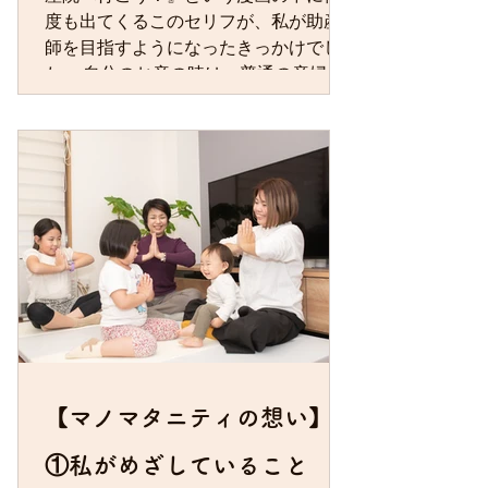
度も出てくるこのセリフが、私が助産
師を目指すようになったきっかけでし
た。 自分のお産の時は、普通の産婦人
科でした。妊娠中の生活指導などはな
く、当時は若かったこともあり、妊娠
中は不安でいっぱいでした。そして、
お産は本当に痛くて、 「二度と産むも
んか！いくら命を産むにしても、神様
（がいるとしたら）は間違ってい
る！」 と、分娩台の上で思ったのを今
でも覚えています。 それから15年後、
あるきっかけで看護学校に進学しまし
た。そこでちょっと苦手だった「母
性」という教科の先生から、たまたま
『助産院へ行こう！』という漫画を借
りて読み、あのインパクトのあるセリ
【マノマタニティの想い】
フに出会ったのです。 自分のお産への
①私がめざしていること
印象は「痛い」という印象が半分くら