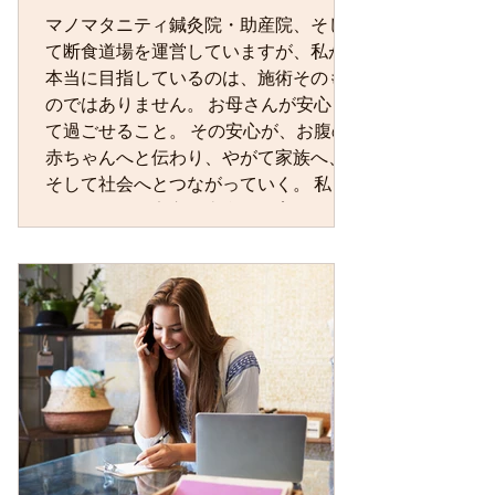
い占めていました半分はキラキラした
マノマタニティ鍼灸院・助産院、そし
歓びでしたが）。 ですから「楽しい」
て断食道場を運営していますが、私が
「気持ちいい」という言葉に本当に驚
本当に目指しているのは、施術そのも
かされたのです。 また、お産の時にど
のではありません。 お母さんが安心し
んな経験や思いをしたかによって、そ
て過ごせること。 その安心が、お腹の
の後の子育てが変わってくるというこ
赤ちゃんへと伝わり、やがて家族へ、
とを知り、...
そして社会へとつながっていく。 私
は、そんな「安心の土台」を育むお手
伝いをしたいと考えています。 東洋医
学では、心と身体は切り離せないもの
と考えます。 身体に触れると、その方
の緊張や疲れだけでなく、不安やスト
レスを感じることもあります。 だから
といって、「良い・悪い」と判断した
いわけではありません。 その方が「ほ
っとできる場所」でありたい。 その思
いを大切にしながら、鍼灸や整体、乳
房ケアを行っています。 施術だけでは