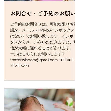
なく、お身体の状態に合わせて、食事
や衣服、運動など、毎日の暮らしにつ
お問合せ・ご予約のお願い
いても一緒に考え、安心して過ごせる
ようお手伝いしています。 鍼灸には、
ご予約のお問合せは、可能な限りお電
身体が本来持っている力を引き出すお
話か、メール（HP内のインボックスで
手伝いをする力があります。 身体が元
はない）でお願い致します。インボッ
気になると、不思議と心にも余裕が生
クスからメールをいただきますと、返
まれることがあります。 身体がつらい
信が大幅に遅れることがあります。 メ
ときも、心が疲れてしまったとき
ールはこちらにお願いします☟
も・・・。...
foster.wisdom@gmail.com TEL: 080-
7021-5271