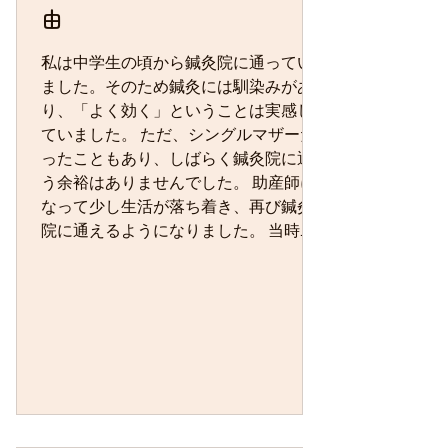
由
私は中学生の頃から鍼灸院に通ってい
ました。そのため鍼灸には馴染みがあ
り、「よく効く」ということは実感し
ていました。 ただ、シングルマザーだ
ったこともあり、しばらく鍼灸院に通
う余裕はありませんでした。 助産師に
なって少し生活が落ち着き、再び鍼灸
院に通えるようになりました。 当時の
私は助産師になったばかりで、休みの
たびに助産院へ研修に行っていまし
た。 そこで、ある鍼灸師の先生と出会
いました。 その先生が助産師の先生
に、 「この方は産ませる方向？ 産ませ
ない方向？」 と尋ねていたのです。 私
はその会話を聞いて、とても驚きまし
た。 病院やクリニックでは、陣痛を進
ませたり止めたりするのは薬で行うの