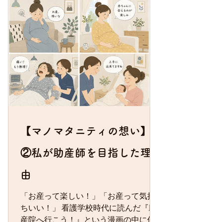
が当たり前です。 それを鍼灸で行おう
としている。 しかも、そのやり取りは
特別な話ではなく、ごく自然な会話で
した。 「鍼灸って、そんなことまでで
きるの？」 その時、初めて鍼灸師とい
う仕事に興味を持ちました。 とはい
え、当時は 「360以上もあるツボを覚
えるなんて無理！しんどすぎるわ。」
と思い、鍼灸師になろうとまでは考え
ていませんでした。 その後、東日本大
【マノマタニティの想い】
震災が起こ
②私が助産師を目指した理
由
「お産って楽しい！」「お産って気持
ちいい！」 看護学校時代に読んだ『助
産院へ行こう！』という漫画の中に何