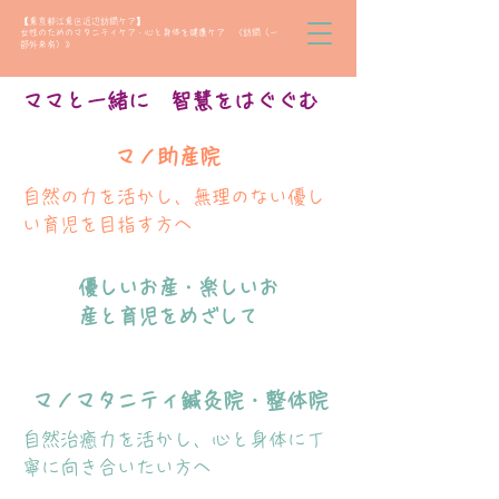
【東京都江東区近辺訪問ケア】
女性のためのマタニティケア・心と身体を健康ケア 《訪問（一
部外来有）》
​ママと一緒に 智慧をはぐぐむ
マノ助産院
​自然の力を活かし、無理のない優し
い育児を目指す方へ
​優しいお産・楽しいお
産と育児をめざして
マノマタニティ鍼灸院・整体院​
自然治癒力を活かし、心と身体に丁
寧に向き合いたい方へ