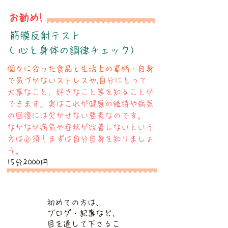
お勧め!
​筋膜反射テスト
( 心と身体の調律チェック)
​個々に合った食品と生活上の事柄・自身
で気づかないストレスや,自
分にとって
大事なこと、好きなこと等を知ることが
できます。実はこれが健康の維持や病気
の回復には欠かせない要素なのです。
​なかなか病気や症状が改善しないという
方は必須！まずは自分自身を知りましょ
う。
15分2000円
初めての方は、
ブログ・記事など、
目を通して下さるこ