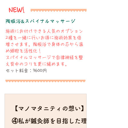
NEW!
​陶板浴&スパイナルマッサージ
施術にお付けできる人気のオプション
2種を一緒に行いお得に施術効果を倍
増させます。陶板浴で身体の芯から温
め細胞を活性化！
スパイナルマッサージで自律神経を整
え背中のコリを更に緩めます。
​セット料金：3600円
【マノマタニティの想い】
④私が鍼灸師を目指した理