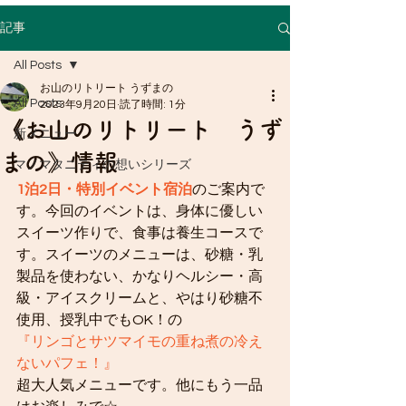
たら、赤ちゃんに優しいオイルで脊柱
をマッサージします。 産後間もないお
記事
子さん（寝返りをうつ前まで）は、赤
All Posts
ちゃんと一緒の来院が可能です。 赤ち
ゃんはお母さんの身体から生まれてく
お山のリトリート うずまの
All Posts
2023年9月20日
読了時間: 1分
る時に、首や背骨に大変な負担をかか
《お山のリトリート うず
ります。特に助産院のような自然なお
新メニュー
産ではなく、「早く出させる！」こと
まの》情報
マノマタニティの想いシリーズ
を重視する病院・クリニックのお産で
1泊2日・特別イベント宿泊
のご案内で
は、背中や首に歪みができてしまうこ
す。今回のイベントは、身体に優しい
とがあります。そのまま成長してしま
スイーツ作りで、食事は養生コースで
うと、学童・思春期ごろに様々な不調
す。スイーツのメニューは、砂糖・乳
として現れてしまうことがあります。
製品を使わない、かなりヘルシー・高
自律神経、中枢神経系のトラブル（発
級・アイスクリームと、やはり砂糖不
達障害・統合失調症・てんかん）やメ
使用、授乳中でもOK！の
ンタルの不調、女の子では思春期に発
『リンゴとサツマイモの重ね煮の冷え
症する側弯症もそれが一因となってい
ないパフェ！』
る可能性があるのです。 産後乳児期に
超大人気メニューです。他にもう一品
適切なマッサージを行っておくと、そ